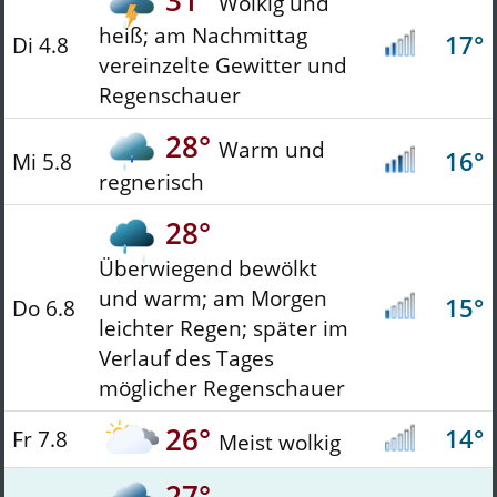
31°
Wolkig und
heiß; am Nachmittag
17°
Di 4.8
vereinzelte Gewitter und
Regenschauer
28°
Warm und
16°
Mi 5.8
regnerisch
28°
Überwiegend bewölkt
und warm; am Morgen
15°
Do 6.8
leichter Regen; später im
Verlauf des Tages
möglicher Regenschauer
26°
14°
Fr 7.8
Meist wolkig
27°