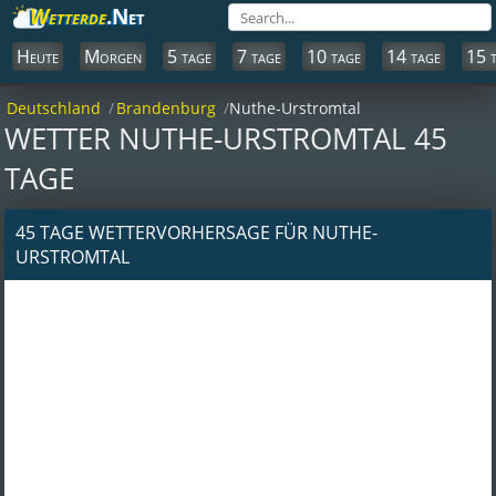
Wetterde
.Net
Heute
Morgen
5 tage
7 tage
10 tage
14 tage
15 
Deutschland
Brandenburg
Nuthe-Urstromtal
WETTER NUTHE-URSTROMTAL 45
TAGE
45 TAGE WETTERVORHERSAGE FÜR NUTHE-
URSTROMTAL