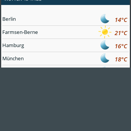
Berlin
14°C
Farmsen-Berne
21°C
Hamburg
16°C
München
18°C
Sylt
17°C
Stuttgart
21°C
Cuxhaven
18°C
Köln
20°C
Frankfurt am Main
21°C