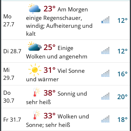
23°
Am Morgen
Mo
einige Regenschauer,
12°
27.7
windig; Aufheiterung und
kalt
25°
Einige
12°
Di 28.7
Wolken und angenehm
31°
Mi
Viel Sonne
16°
29.7
und wärmer
38°
Do
Sonnig und
20°
30.7
sehr heiß
33°
Wolken und
18°
Fr 31.7
Sonne; sehr heiß