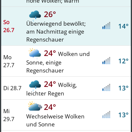
hohe Wolken; warm
26°
So
Überwiegend bewölkt;
14°
26.7
am Nachmittag einige
Regenschauer
24°
Wolken und
Mo
12°
Sonne, einige
27.7
Regenschauer
24°
Wolkig,
13°
Di 28.7
leichter Regen
24°
Mi
13°
Wechselweise Wolken
29.7
und Sonne