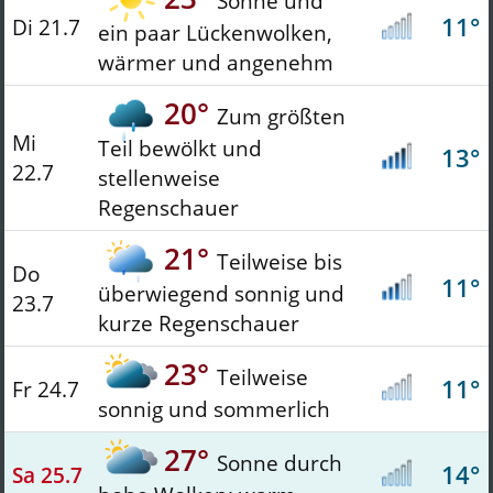
Sonne und
11°
Di 21.7
ein paar Lückenwolken,
wärmer und angenehm
20°
Zum größten
Mi
Teil bewölkt und
13°
22.7
stellenweise
Regenschauer
21°
Teilweise bis
Do
11°
überwiegend sonnig und
23.7
kurze Regenschauer
23°
Teilweise
11°
Fr 24.7
sonnig und sommerlich
27°
Sonne durch
14°
Sa 25.7