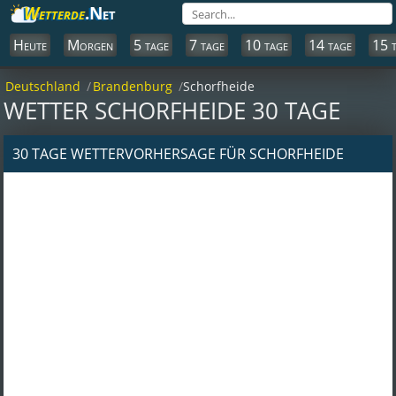
Wetterde
.Net
Heute
Morgen
5 tage
7 tage
10 tage
14 tage
15 
Deutschland
Brandenburg
Schorfheide
WETTER SCHORFHEIDE 30 TAGE
30 TAGE WETTERVORHERSAGE FÜR SCHORFHEIDE