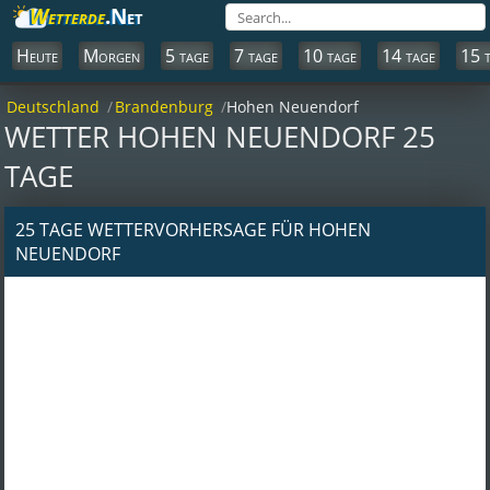
Wetterde
.Net
Heute
Morgen
5 tage
7 tage
10 tage
14 tage
15 
Deutschland
Brandenburg
Hohen Neuendorf
WETTER HOHEN NEUENDORF 25
TAGE
25 TAGE WETTERVORHERSAGE FÜR HOHEN
NEUENDORF