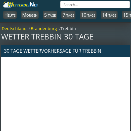
Wetterde
.Net
Heute
Morgen
5 tage
7 tage
10 tage
14 tage
15 
Deutschland
Brandenburg
Trebbin
WETTER TREBBIN 30 TAGE
30 TAGE WETTERVORHERSAGE FÜR TREBBIN